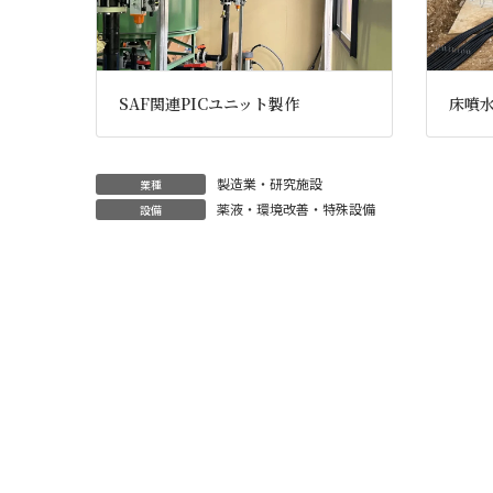
SAF関連PICユニット製作
床噴
製造業・研究施設
業種
薬液・環境改善・特殊設備
設備