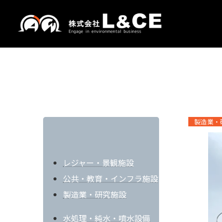
コ
ナ
ン
ビ
テ
ゲ
ン
ー
ツ
シ
食用リン酸タンクヤード
へ
ョ
ス
ン
キ
に
ッ
移
プ
動
製造業・
レジャー・景観施設
公共・教育・インフラ施設
製造業・研究施設
水処理・純水・噴水設備