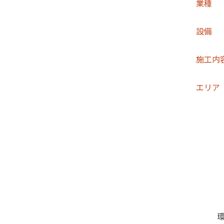
業種
設備
施工内
エリア