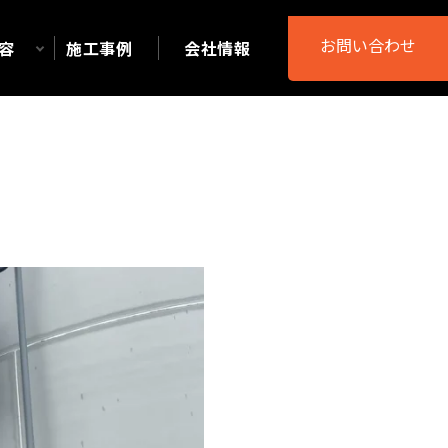
グ
お問い合わせ
容
施工事例
会社情報
ル
ー
プ
リ
ン
ク