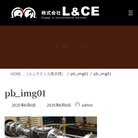
コ
ナ
ン
ビ
テ
ゲ
ン
ー
ツ
シ
へ
ョ
ス
ン
メディア
キ
に
ッ
移
プ
動
HOME （メンテナンス表示用）
pb_img01
pb_img01
pb_img01
最
2025年6月6日
2025年6月6日
admin
終
更
新
日
時
: