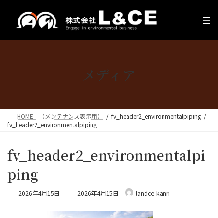
コ
ナ
ン
ビ
テ
ゲ
ン
ー
ツ
シ
へ
ョ
ス
ン
メディア
キ
に
ッ
移
プ
動
HOME （メンテナンス表示用）
fv_header2_environmentalpiping
fv_header2_environmentalpiping
fv_header2_environmentalpi
ping
最
2026年4月15日
2026年4月15日
landce-kanri
終
更
新