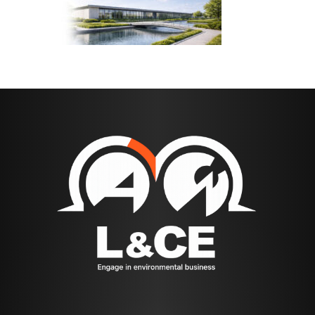
日
時
: